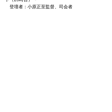
登壇者：小原正至監督、司会者
2022年10月25(火) sc3(87席) 18時
台〜
登壇者：LiLiCo(出演)、小原正至
監督、司会者
2022年10月26(水) sc1(52席) レイ
ト（20時台）〜
登壇者：小原正至監督、司会者
2022年10月27(木) sc1(52席) レイ
ト（20時台）〜
登壇者：小原正至監督、司会者
皆様のご来場を心よりお待ちして